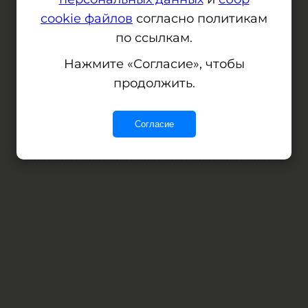
cookie файлов
согласно политикам
по ссылкам.
Сервер не отвечает, но мы уже
Нажмите «Согласие», чтобы
работаем над этим
продолжить.
Согласие
Error: (intermediate value)(intermediate value)(intermediate value).replaceAll is not a function