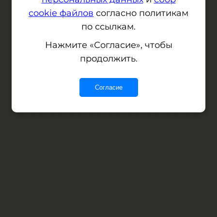
cookie файлов
согласно политикам
по ссылкам.
Сервер не отвечает, но мы уже
Нажмите «Согласие», чтобы
работаем над этим
продолжить.
Согласие
Error: (intermediate value)(intermediate value)(intermediate value).replaceAll is not a function