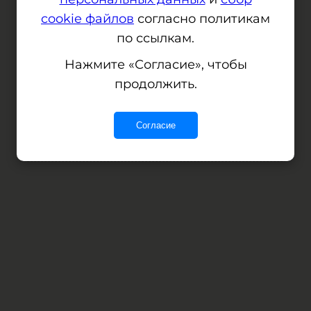
cookie файлов
согласно политикам
по ссылкам.
Сервер не отвечает, но мы уже
Нажмите «Согласие», чтобы
работаем над этим
продолжить.
Согласие
Error: (intermediate value)(intermediate value)(intermediate value).replaceAll is not a function