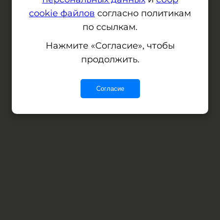
cookie файлов
согласно политикам
по ссылкам.
Сервер не отвечает, но мы уже
Нажмите «Согласие», чтобы
работаем над этим
продолжить.
Согласие
Error: (intermediate value)(intermediate value)(intermediate value).replaceAll is not a function